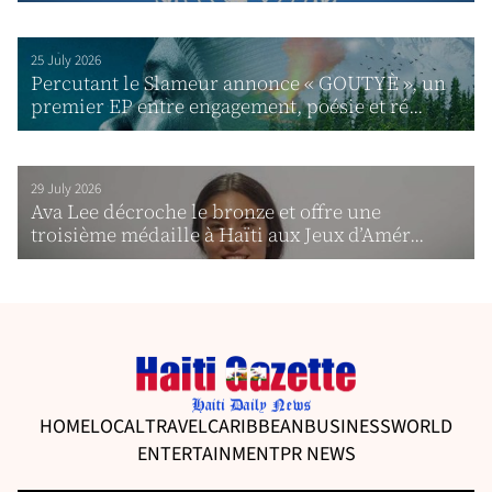
25 July 2026
Percutant le Slameur annonce « GOUTYÈ », un
premier EP entre engagement, poésie et ré...
29 July 2026
Ava Lee décroche le bronze et offre une
troisième médaille à Haïti aux Jeux d’Amér...
HOME
LOCAL
TRAVEL
CARIBBEAN
BUSINESS
WORLD
ENTERTAINMENT
PR NEWS