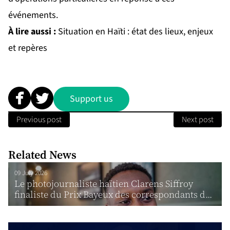
événements.
À lire aussi :
Situation en Haïti : état des lieux, enjeux
et repères
Support us
Previous post
Next post
Related News
09 July 2026
Le photojournaliste haïtien Clarens Siffroy
finaliste du Prix Bayeux des correspondants d...