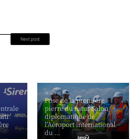
Next post
18 July 2026
Pose de la première
ntrale
pierre du futur Salon
aïti
diplomatique de
ère
l’Aéroport international
du ...