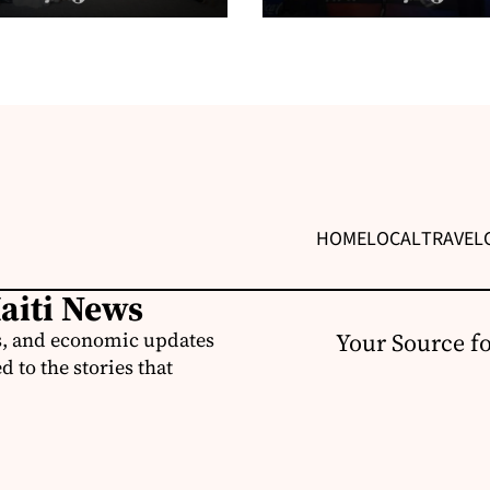
HOME
LOCAL
TRAVEL
Haiti News
ss, and economic updates
Your Source f
 to the stories that