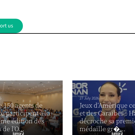
ort us
6
27 July 2026
e 150 agents de
Jeux d’Amérique ce
té participent à la
et des Caraïbes : H
me édition des
décroche sa premi
 de l’O...
médaille gr�...