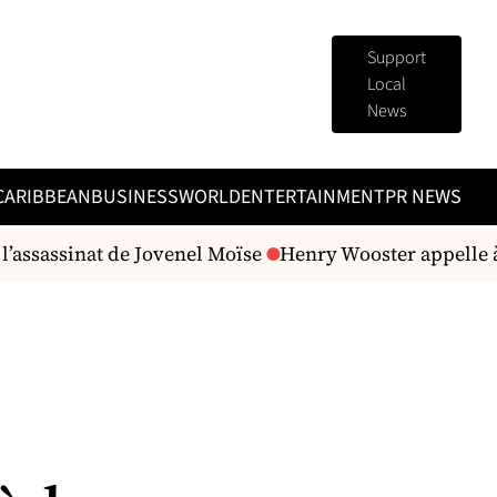
Support
Local
News
CARIBBEAN
BUSINESS
WORLD
ENTERTAINMENT
PR NEWS
assassinat de Jovenel Moïse
Henry Wooster appelle à co