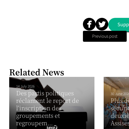
Supp
Previous post
Related News
14 July 2026
Des partis politiques
30 June 202
réclament le report de
Plus d
l’inscription des
sécuri
groupements et
deuxiè
regroupem...
Assises