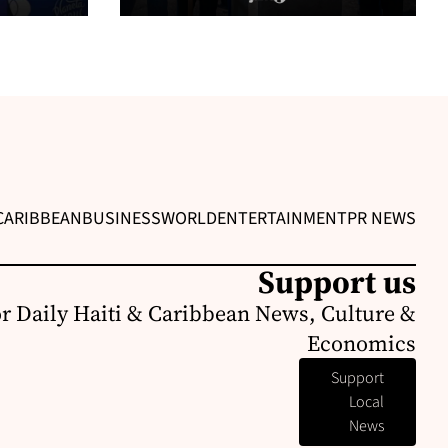
CARIBBEAN
BUSINESS
WORLD
ENTERTAINMENT
PR NEWS
Support us
or Daily Haiti & Caribbean News, Culture &
Economics
Support
Local
News