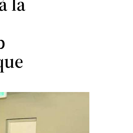
à la
p
ique