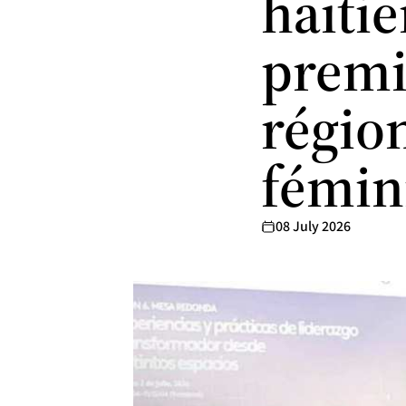
haïtie
premi
régio
fémin
08 July 2026