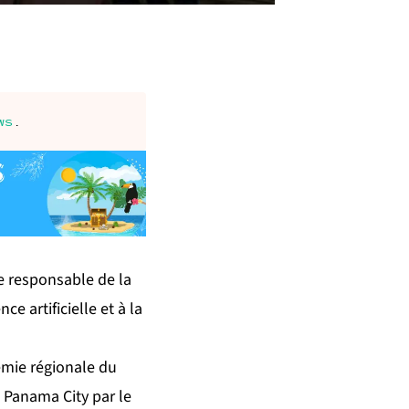
ws
.
e responsable de la
e artificielle et à la
émie régionale du
à Panama City par le