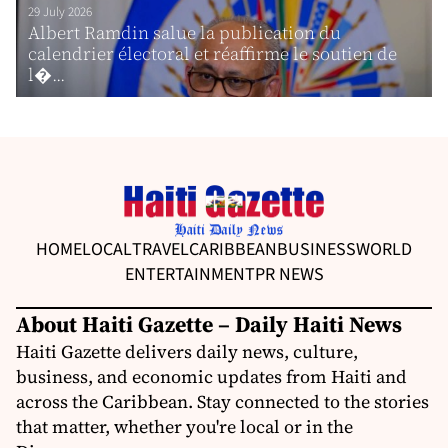
29 July 2026
Albert Ramdin salue la publication du
calendrier électoral et réaffirme le soutien de
l�...
HOME
LOCAL
TRAVEL
CARIBBEAN
BUSINESS
WORLD
ENTERTAINMENT
PR NEWS
About Haiti Gazette – Daily Haiti News
Haiti Gazette delivers daily news, culture,
business, and economic updates from Haiti and
across the Caribbean. Stay connected to the stories
that matter, whether you're local or in the